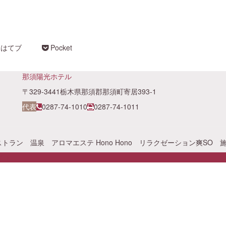
はてブ
Pocket
那須陽光ホテル
〒329-3441栃木県那須郡那須町寄居393-1
代表
0287-74-1010
0287-74-1011
ストラン
温泉
アロマエステ Hono Hono
リラクゼーション爽SO
イト