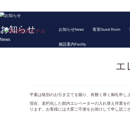
お知らせ
お知らせ
客室
News
Guest Room
News
施設案内
Facility
エ
平素は格別のお引き立てを賜り、有難く厚く御礼申し
現在、老朽化した館内エレベーターの入れ替え作業を
ります。お客様には大変ご不便をお掛けして申し訳ご