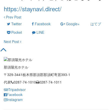
https://staynavi.direct/
Prev Post
Twitter
Facebook
Google+
はてブ
Pocket
LINE
Next Post
那須陽光ホテル
〒329-3441栃木県那須郡那須町寄居393-1
代表
0287-74-1010
0287-74-1011
Tripadvisor
Facebook
Instagram